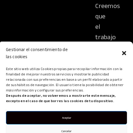
Creemos
que
el
trabajo
en
Gestionar el consentimiento de
equipo
las cookies
y
Este sitio web utiliza Cookies propias para recopilar información con la
finalidad de mejorar nuestros servicios y mostrarle publicidad
la
relacionada con sus preferencias en base a un perfil elaborado a partir
de sus hábitos de navegación. El usuario tiene la posibilidad de obtener
pasión
más información y configurar sus preferencias.
Después de aceptar, no volveremos a mostrarte este mensaje,
por
excepto en el caso de que borres las cookies de tu dispositivo.
lo
que
Aceptar
hacemos
Cancelar