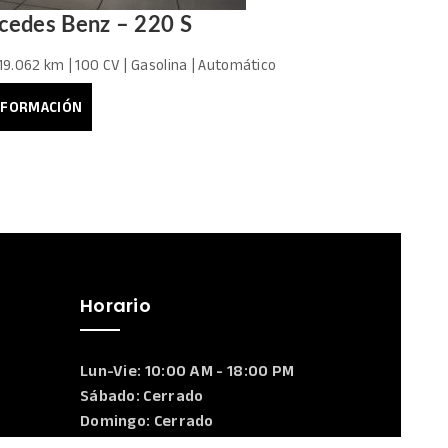
cedes Benz – 220 S
Mercede
 19.062 km | 100 CV | Gasolina | Automático
1980 | 28.943
00,00
€
8.000,00
NFORMACIÓN
VER INFORM
Horario
Lun-Vie: 10:00 AM - 18:00 PM
Sábado: Cerrado
Domingo: Cerrado
d