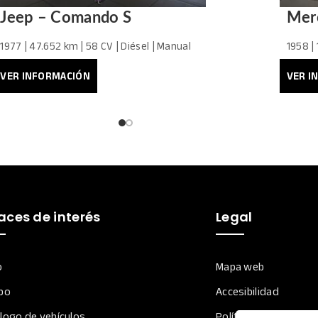
Jeep – Comando S
Mer
1977 | 47.652 km | 58 CV | Diésel | Manual
1958 |
11.500,00
€
19.5
VER INFORMACIÓN
VER I
aces de interés
Legal
o
Mapa web
po
Accesibilidad
logo de vehículos
Política de Privacida