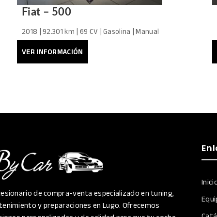
Fiat – 500
2018 | 92.301 km | 69 CV | Gasolina | Manual
9.500,00
€
VER INFORMACIÓN
Enl
Inici
esionario de compra-venta especializado en tuning,
Equi
enimiento y preparaciones en Lugo. Ofrecemos
Catá