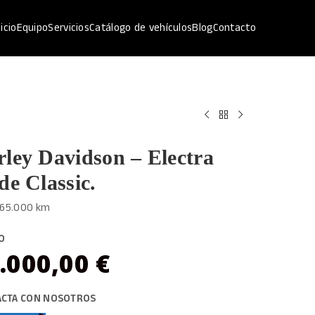
nicio
Equipo
Servicios
Catálogo de vehículos
Blog
Contacto
ley Davidson – Electra
de Classic.
| 65.000 km
O
.000,00
€
ACTA CON NOSOTROS