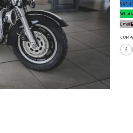
654 34
Whats
Email
COMP