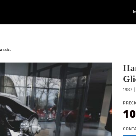
I
assic.
Har
Gli
1987 
PRECI
10
CONT