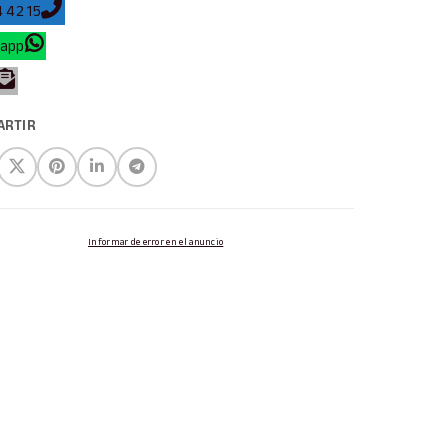
 42 15
app
ARTIR
Informar de error en el anuncio