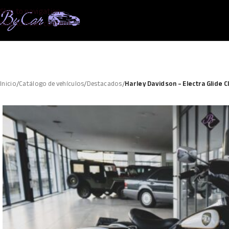
Skip to navigation
Skip to main content
Inicio
/
Catálogo de vehículos
/
Destacados
/
Harley Davidson – Electra Glide Cl