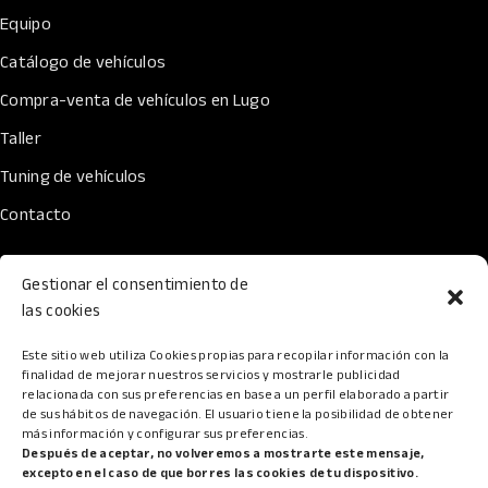
Equipo
Catálogo de vehículos
Compra-venta de vehículos en Lugo
Taller
Tuning de vehículos
Contacto
Gestionar el consentimiento de
las cookies
Legal
Horario
Este sitio web utiliza Cookies propias para recopilar información con la
finalidad de mejorar nuestros servicios y mostrarle publicidad
Lun-Vie: 10:00 AM - 18:00
Mapa web
relacionada con sus preferencias en base a un perfil elaborado a partir
de sus hábitos de navegación. El usuario tiene la posibilidad de obtener
PM
Accesibilidad
más información y configurar sus preferencias.
Sábado: Cerrado
Después de aceptar, no volveremos a mostrarte este mensaje,
Política de Privacidad
Domingo: Cerrado
excepto en el caso de que borres las cookies de tu dispositivo.