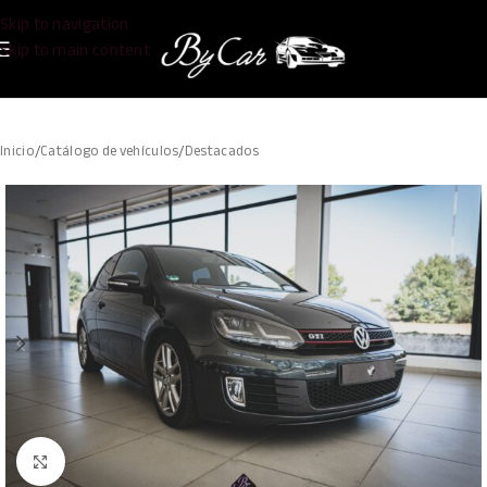
Skip to navigation
Skip to main content
Inicio
/
Catálogo de vehículos
/
Destacados
Clic para ampliar